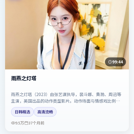
99:44
雨燕之灯塔
雨燕之灯塔（2023）由张艺谋执导，裴斗娜、黄渤、周迅等
主演，英国出品的动作类型影片。动作场面与情感戏比例拿
捏得当。剧情简介与主创信息可供检索参考，上映日期以片
日韩精选
高清流畅
方资料为准。
9.5万
37个月前