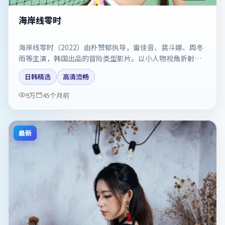
海岸线零时
海岸线零时（2022）由朴赞郁执导，雷佳音、裴斗娜、周冬
雨等主演，韩国出品的冒险类型影片。以小人物视角折射时
代切片。剧情简介与主创信息可供检索参考，上映日期以片
日韩精选
高清流畅
方资料为准。
9万
45个月前
最新