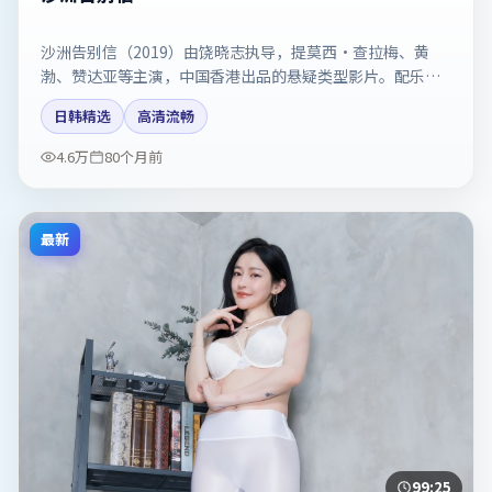
沙洲告别信（2019）由饶晓志执导，提莫西·查拉梅、黄
渤、赞达亚等主演，中国香港出品的悬疑类型影片。配乐与
剪辑强化了宿命感。剧情简介与主创信息可供检索参考，上
日韩精选
高清流畅
映日期以片方资料为准。
4.6万
80个月前
最新
99:25