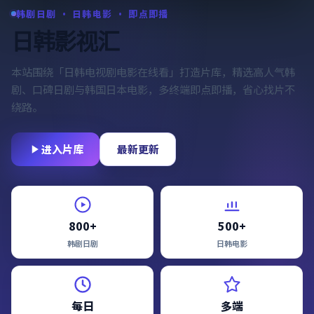
韩剧日剧 · 日韩电影 · 即点即播
日韩影视汇
本站围绕「
日韩电视剧电影在线看
」打造片库，精选高人气韩
剧、口碑日剧与韩国日本电影，多终端即点即播，省心找片不
绕路。
进入片库
最新更新
800+
500+
韩剧日剧
日韩电影
每日
多端