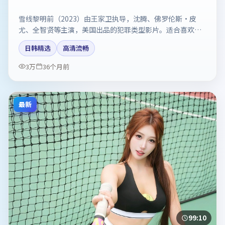
雪线黎明前（2023）由王家卫执导，沈腾、佛罗伦斯·皮
尤、全智贤等主演，美国出品的犯罪类型影片。适合喜欢强
情节与反转的观众。剧情简介与主创信息可供检索参考，上
日韩精选
高清流畅
映日期以片方资料为准。
3万
36个月前
最新
99:10