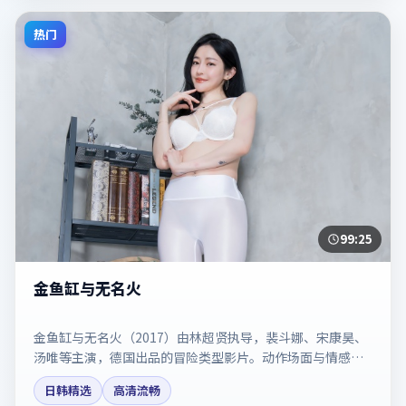
热门
99:25
金鱼缸与无名火
金鱼缸与无名火（2017）由林超贤执导，裴斗娜、宋康昊、
汤唯等主演，德国出品的冒险类型影片。动作场面与情感戏
比例拿捏得当。剧情简介与主创信息可供检索参考，上映日
日韩精选
高清流畅
期以片方资料为准。