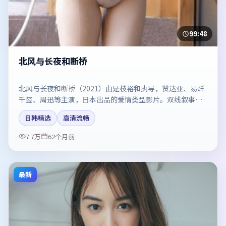
99:48
北风与长夜和断桥
北风与长夜和断桥（2021）由是枝裕和执导，赞达亚、易烊
千玺、周迅等主演，日本出品的爱情类型影片。双线叙事把
悬念保持到最后一刻。剧情简介与主创信息可供检索参考，
日韩精选
高清流畅
上映日期以片方资料为准。
7.7万
62个月前
最新