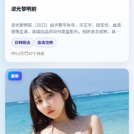
逆光黎明前
逆光黎明前（2022）由许鞍华执导，河正宇、段奕宏、金高
银等主演，英国出品的动作类型影片。视听语言成熟，具备
院线质感。剧情简介与主创信息可供检索参考，上映日期以
日韩精选
高清流畅
片方资料为准。
5.5万
47个月前
最新