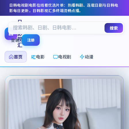
日韩电视剧电影在线看
优选片单：热播韩剧、连载日剧与日韩电
影每日更新，
日韩影视汇
多终端流畅点播。
日
韩
搜索
影
视
登录
注册
汇
首页
电影
电视剧
动漫