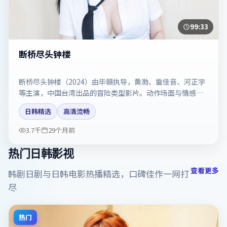
99:33
断桥尽头钟楼
断桥尽头钟楼（2024）由毕赣执导，黄渤、雷佳音、河正宇
等主演，中国台湾出品的冒险类型影片。动作场面与情感戏
比例拿捏得当。剧情简介与主创信息可供检索参考，上映日
日韩精选
高清流畅
期以片方资料为准。
3.7千
29个月前
热门日韩影视
查看更多
韩剧日剧与日韩电影热播精选，口碑佳作一网打
尽
热门