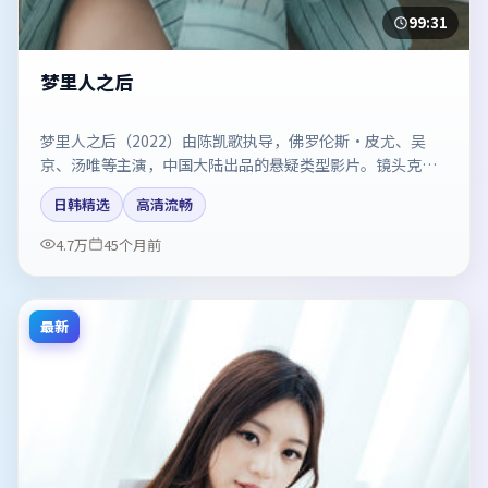
99:31
梦里人之后
梦里人之后（2022）由陈凯歌执导，佛罗伦斯·皮尤、吴
京、汤唯等主演，中国大陆出品的悬疑类型影片。镜头克制
却充满张力，人物弧光完整。剧情简介与主创信息可供检索
日韩精选
高清流畅
参考，上映日期以片方资料为准。
4.7万
45个月前
最新