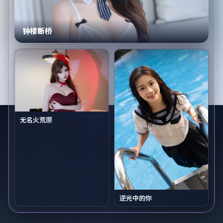
钟楼断桥
无名火荒原
逆光中的你