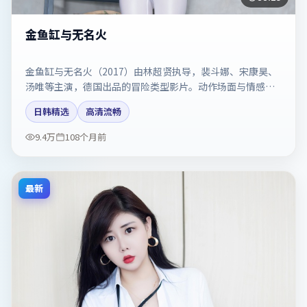
金鱼缸与无名火
金鱼缸与无名火（2017）由林超贤执导，裴斗娜、宋康昊、
汤唯等主演，德国出品的冒险类型影片。动作场面与情感戏
比例拿捏得当。剧情简介与主创信息可供检索参考，上映日
日韩精选
高清流畅
期以片方资料为准。
9.4万
108个月前
最新