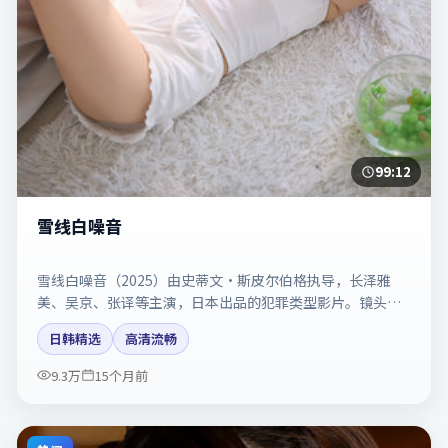
99:12
雪线白噪音
雪线白噪音（2025）由史蒂文·斯皮尔伯格执导，长泽雅
美、吴京、张译等主演，日本出品的犯罪类型影片。镜头克
制却充满张力，人物弧光完整。剧情简介与主创信息可供检
日韩精选
高清流畅
索参考，上映日期以片方资料为准。
9.3万
15个月前