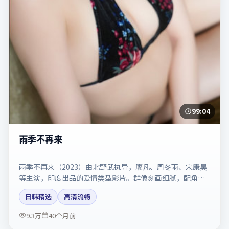
99:04
雨季不再来
雨季不再来（2023）由北野武执导，廖凡、周冬雨、宋康昊
等主演，印度出品的爱情类型影片。群像刻画细腻，配角同
样出彩。剧情简介与主创信息可供检索参考，上映日期以片
日韩精选
高清流畅
方资料为准。
9.3万
40个月前