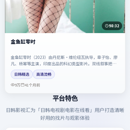
98:32
金鱼缸零时
金鱼缸零时（2023）由丹尼斯·维伦纽瓦执导，章子怡、廖
凡、杨幂等主演，印度出品的科幻类型影片。双线叙事把悬
念保持到最后一刻。剧情简介与主创信息可供检索参考，上
日韩精选
高清流畅
映日期以片方资料为准。
9万
41个月前
平台特色
日韩影视汇
为「
日韩电视剧电影在线看
」用户打造清晰
好用的找片与观影体验