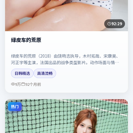
92:29
绿皮车的荒原
绿皮车的荒原（2018）由饶晓志执导，木村拓哉、宋康昊、
河正宇等主演，法国出品的战争类型影片。动作场面与情感
戏比例拿捏得当。剧情简介与主创信息可供检索参考，上映
日韩精选
高清流畅
日期以片方资料为准。
9万
92个月前
热门