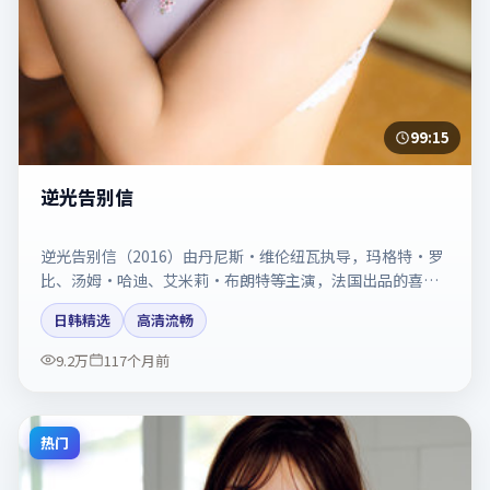
99:15
逆光告别信
逆光告别信（2016）由丹尼斯·维伦纽瓦执导，玛格特·罗
比、汤姆·哈迪、艾米莉·布朗特等主演，法国出品的喜剧
类型影片。动作场面与情感戏比例拿捏得当。剧情简介与主
日韩精选
高清流畅
创信息可供检索参考，上映日期以片方资料为准。
9.2万
117个月前
热门