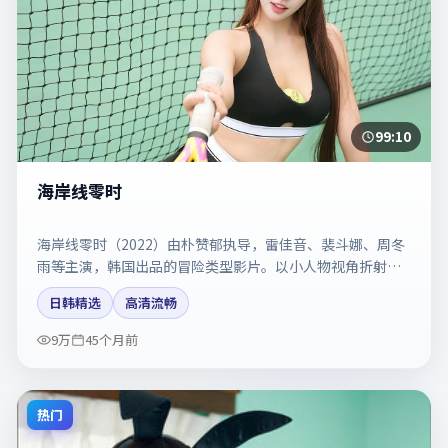
99:10
海岸线零时
海岸线零时（2022）由朴赞郁执导，雷佳音、裴斗娜、周冬
雨等主演，韩国出品的冒险类型影片。以小人物视角折射时
代切片。剧情简介与主创信息可供检索参考，上映日期以片
日韩精选
高清流畅
方资料为准。
9万
45个月前
热门